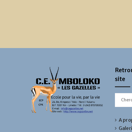
Retrou
site
Search
for:
A pro
Galer