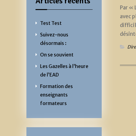
Articles récents
Par « 
avec p
Test Test
diffic
désint
Suivez-nous
désormais :
Dire
On se souvient
Les Gazelles à l’heure
de l’EAD
Formation des
enseignants
formateurs