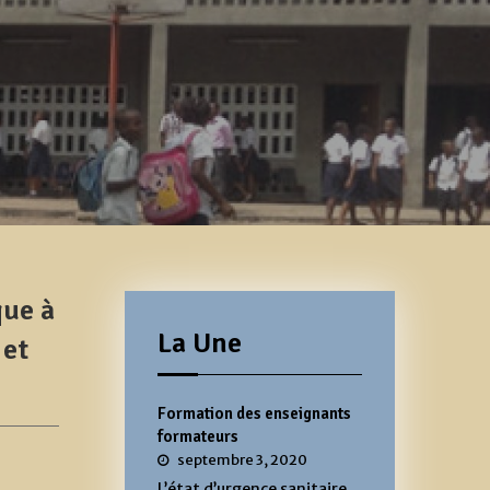
que à
La Une
 et
Formation des enseignants
formateurs
septembre 3, 2020
L’état d’urgence sanitaire