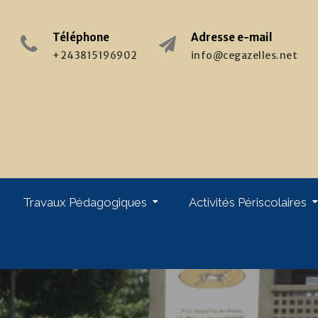
Téléphone
Adresse e-mail
+243815196902
info@cegazelles.net
Travaux Pédagogiques
Activités Périscolaires
giques
Stages & Formations : Enseignants
Stages & Pratiques : Elèves
Week-End Au Monastère
Chorale « Les Gazelles »