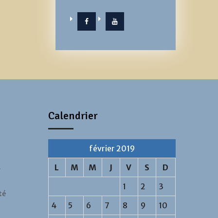
Facebook
YouTube
Calendrier
février 2019
…
L
M
M
J
V
S
D
1
2
3
té
4
5
6
7
8
9
10