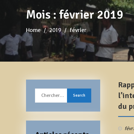
Mois :
février 2019
Home
2019
février
Rapp
Search
l’in
for:
du p
févr