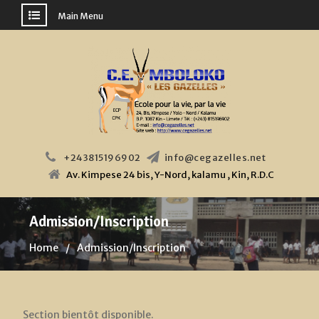
Main Menu
Skip
to
content
+243815196902
info@cegazelles.net
Av. Kimpese 24 bis, Y-Nord, kalamu , Kin, R.D.C
Admission/Inscription
Home
Admission/Inscription
Section bientôt disponible.