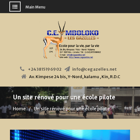
Main Menu
Skip
to
content
+243815196902
info@cegazelles.net
Av. Kimpese 24 bis, Y-Nord, kalamu , Kin, R.D.C
Un site rénové pour une école pilote
Home
Un site rénové pour une école pilote