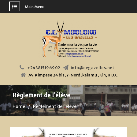
Main Menu
Skip
to
content
+243815196902
info@cegazelles.net
Av. Kimpese 24 bis, Y-Nord, kalamu , Kin, R.D.C
Règlement de l’élève
Home
Règlement de l’élève