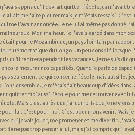
 j’avais appris qu’il devrait quitter l’école, ça m’avait ble
e allait me faire pleurer mais je m’étais ressaisi. C’est l
ui me l’avait annoncée. Je ne lui ai même pas donné l’ai
 malheureux. Mon malheur, je l’avais gardé dans mon cœ
 était pour le Mozambique, un pays lointain par rapport 
ique Démocratique du Congo. Un peu consolé lorsque l
pris qu’il rentrera pendant les vacances. Je me suis dit q
 encore mesurer nos capacités. Quand je parle de capacit
s pas seulement ce qui concerne l’école mais aussi les je
ouions ensemble. Je m’étais fait beaucoup d’idées dans la
t quitter moi aussi l’école pour me retrouver avec lui 
cole. Mais c’est après que j’ai compris que je ne viens p
e pour lui. C’est pour moi. C’est pour mon avenir. Mais j
avec qui je vais jouer, me promener et me divertir. J’avais
rt de ne pas trop penser à lui, mais j’ai compris qu’il avai