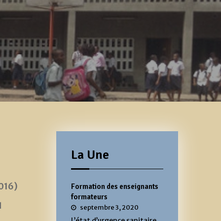
La Une
016)
Formation des enseignants
formateurs
1
septembre 3, 2020
L’état d’urgence sanitaire