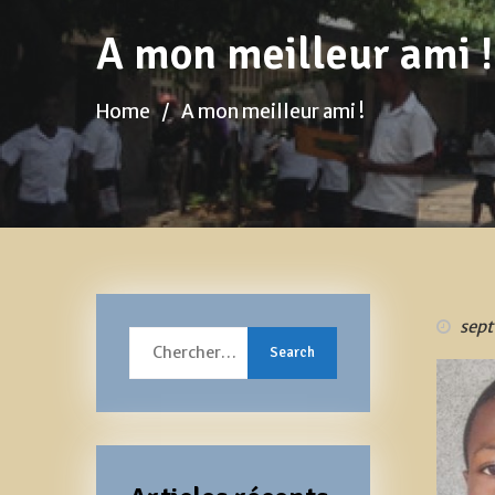
A mon meilleur ami !
Home
A mon meilleur ami !
sept
Search
for: