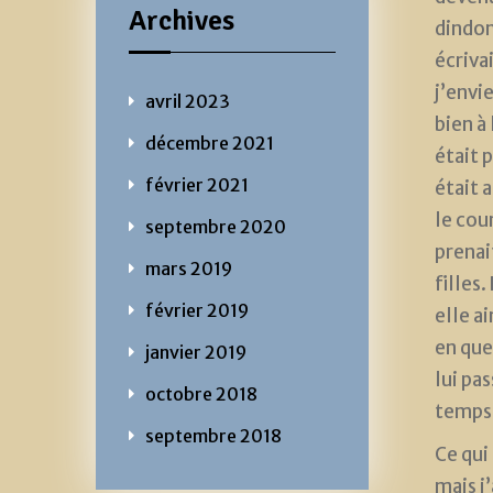
Archives
dindon
écrivai
j’envie
avril 2023
bien à 
décembre 2021
était 
février 2021
était a
le cou
septembre 2020
prenai
mars 2019
filles.
février 2019
elle ai
en ques
janvier 2019
lui pas
octobre 2018
temps 
septembre 2018
Ce qui 
mais j