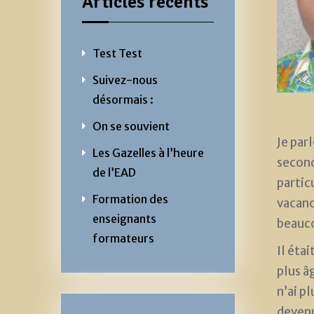
Articles récents
Test Test
Suivez-nous
désormais :
On se souvient
Je par
Les Gazelles à l’heure
second
de l’EAD
partic
Formation des
vacanc
enseignants
beauc
formateurs
Il étai
plus âg
n’ai pl
devenu