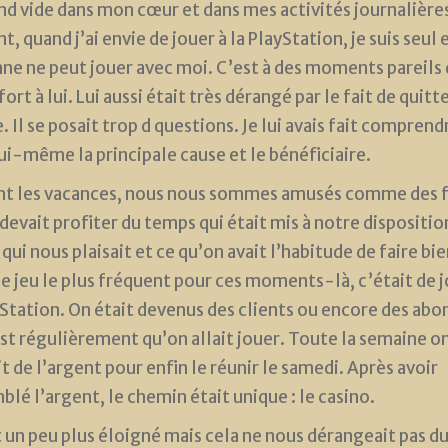
nd vide dans mon cœur et dans mes activités journalière
, quand j’ai envie de jouer à la PlayStation, je suis seul 
ne ne peut jouer avec moi. C’est à des moments pareils 
ort à lui. Lui aussi était très dérangé par le fait de quitt
. Il se posait trop d questions. Je lui avais fait comprend
lui-même la principale cause et le bénéficiaire.
t les vacances, nous nous sommes amusés comme des 
 devait profiter du temps qui était mis à notre dispositio
 qui nous plaisait et ce qu’on avait l’habitude de faire bi
le jeu le plus fréquent pour ces moments-là, c’était de j
yStation. On était devenus des clients ou encore des abo
est régulièrement qu’on allait jouer. Toute la semaine o
it de l’argent pour enfin le réunir le samedi. Après avoir
blé l’argent, le chemin était unique : le casino.
it un peu plus éloigné mais cela ne nous dérangeait pas d