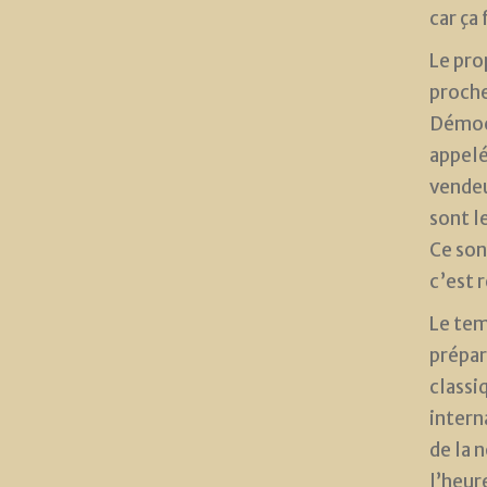
car ça
Le pro
proche
Démocr
appelé
vendeu
sont l
Ce son
c’est 
Le temp
prépar
classi
intern
de la n
l’heur