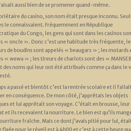
 faisait aussi bien de se promener quand-même.
priétaire du casino, son nom était presque inconnu. Seul
s le connaissaient. Fréquemment en République
atique du Congo, les gens qui sont dans les casinos so
s « oncle ». Donc c’est une habitude très fréquente, le
rs de boudins sont appelés « beaugars » ; les motards 
es « wewa » ; les tireurs de chariots sont des « MANSE
t des noms qui leur ont été attribués comme ça dans le v
resté.
s a passé et bientôt c’est la rentrée scolaire et il fallai
er en conséquence. De mon côté, j’apprêtais les objets
ques et lui apprêtait son voyage. C’était en brousse, leur
at et ils recevaient la nourriture. Le bien est qu’ils man
ourriture fraîche. Mais ce dont j’avais pitié pour lui, étai
e fixée pour le réveil est à 4h00 et c’est à cette heure q