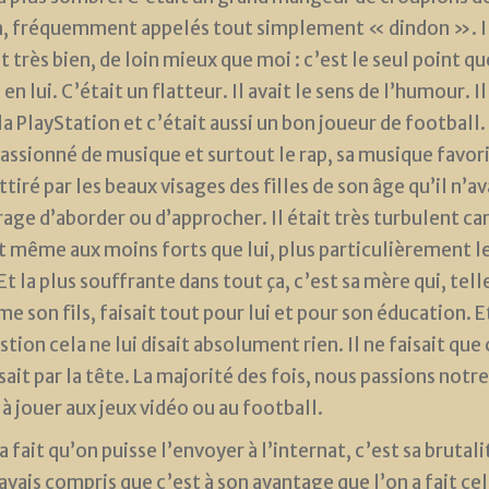
, fréquemment appelés tout simplement « dindon ». I
t très bien, de loin mieux que moi : c’est le seul point qu
 en lui. C’était un flatteur. Il avait le sens de l’humour. Il
la PlayStation et c’était aussi un bon joueur de football. 
passionné de musique et surtout le rap, sa musique favorit
ttiré par les beaux visages des filles de son âge qu’il n’av
rage d’aborder ou d’approcher. Il était très turbulent car 
t même aux moins forts que lui, plus particulièrement l
 Et la plus souffrante dans tout ça, c’est sa mère qui, te
me son fils, faisait tout pour lui et pour son éducation. E
tion cela ne lui disait absolument rien. Il ne faisait que 
sait par la tête. La majorité des fois, nous passions notre
à jouer aux jeux vidéo ou au football.
a fait qu’on puisse l’envoyer à l’internat, c’est sa brutalit
’avais compris que c’est à son avantage que l’on a fait cel