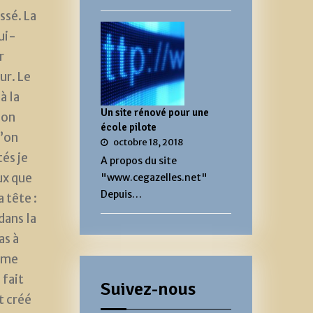
ssé. La
ui-
r
ur. Le
à la
Un site rénové pour une
’on
école pilote
u’on
octobre 18, 2018
és je
A propos du site
ux que
"www.cegazelles.net"
Depuis…
 tête :
dans la
as à
e me
 fait
Suivez-nous
t créé