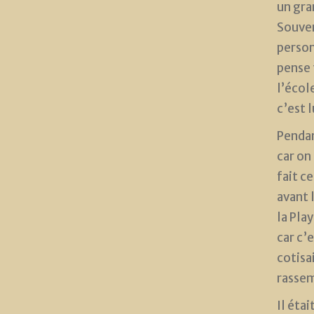
un gra
Souvent
person
pense f
l’école
c’est 
Pendan
car on
fait ce
avant 
la Pla
car c’
cotisa
rassem
Il éta