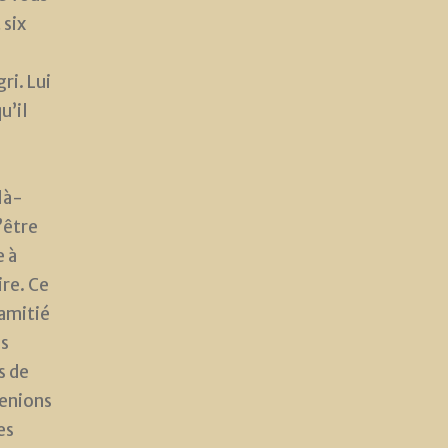
 six
ri. Lui
u’il
là-
d’être
e à
ire. Ce
amitié
ès
s de
venions
es