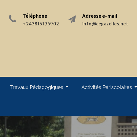
Téléphone
Adresse e-mail
+243815196902
info@cegazelles.net
Travaux Pédagogiques
Activités Périscolaires
giques
Stages & Formations : Enseignants
Stages & Pratiques : Elèves
Week-End Au Monastère
Chorale « Les Gazelles »