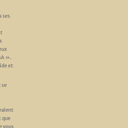
s ses
nt
s
eux
BA ».
ide et
t se
geaient
t que
ue vous