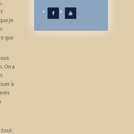
s.
et
que je
Facebook
YouTube
er
re que
fous
n. On a
en
ouer à
nnés
n
u tout