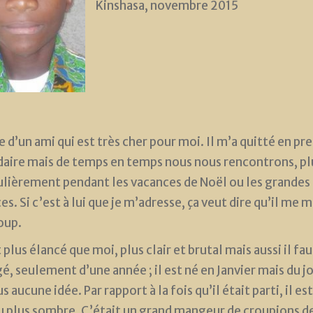
Kinshasa, novembre 2015
le d’un ami qui est très cher pour moi. Il m’a quitté en p
aire mais de temps en temps nous nous rencontrons, pl
ulièrement pendant les vacances de Noël ou les grandes
es. Si c’est à lui que je m’adresse, ça veut dire qu’il me
oup.
t plus élancé que moi, plus clair et brutal mais aussi il fau
é, seulement d’une année ; il est né en Janvier mais du jo
us aucune idée. Par rapport à la fois qu’il était parti, il est
 plus sombre. C’était un grand mangeur de croupions d