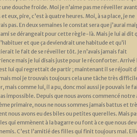
 une douche froide. Moi je n’aime pas me réveiller avant
et eux, pire, c’est à quatre heures. Moi, à sa place, je ne
rais pas. En deux semaines le constat sera que j’aurai maig
’ami se dérangeait pour cette règle-là. Mais je lui ai dit q
s’habituer et que ça deviendrait une habitude et qu’il
erait le fait de se réveiller tôt. Je n’avais jamais fait
ience mais je lui disais juste pour le réconforter. Arrivé 
est lui qui regrettait de partir ; maintenant il se réjouit 
 mais moi je trouvais toujours cela une tâche très difficil
r, mais comme lui, il a pu, donc moi aussi je pouvais le fa
pas impossible. Depuis que nous avons commencé notre 
ième primaire, nous ne nous sommes jamais battus et tr
nt nous avons eu des biles ou petites querelles. Mais pa
les qui emmènent à la bagarre ou font à ce que nous de
emis. C’est l’amitié des filles qui finit toujours mal. Ell