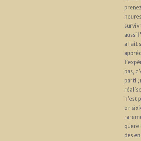
prenez
heures 
surviv
aussi l
allait 
appréci
l’expér
bas, c’
parti ;
réalise
n’est 
en six
rareme
querel
des enn