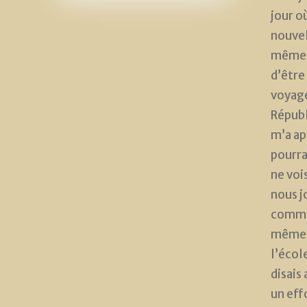
jour où
nouvell
même q
d’être
voyage
Républ
m’a ap
pourra
ne voi
nous j
commen
même é
l’écol
disais 
un effo