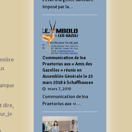
imposé par la…
Communication de Ina
remière
Praetorius aux « Amis des
us
Gazelles » réunis en
Assemblée Générale le 23
mars 2018 à Schaffhausen
 manque
mars 7, 2019
Communication de Ina
Praetorius aux «…
t dire,
ur, je
e