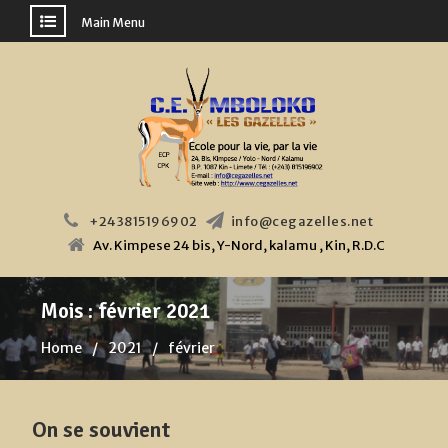
Main Menu
Skip
to
content
+243815196902
info@cegazelles.net
Av. Kimpese 24 bis, Y-Nord, kalamu , Kin, R.D.C
Mois :
février 2021
Home
2021
février
On se souvient