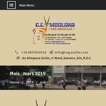
Main Menu
Skip
to
content
+243815196902
info@cegazelles.net
Av. Kimpese 24 bis, Y-Nord, kalamu , Kin, R.D.C
Mois :
mars 2019
Home
2019
mars