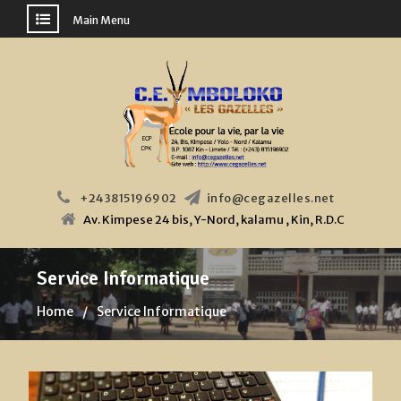
Main Menu
Skip
to
content
+243815196902
info@cegazelles.net
Av. Kimpese 24 bis, Y-Nord, kalamu , Kin, R.D.C
Service Informatique
Home
Service Informatique