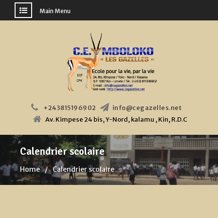
Main Menu
Skip
to
content
+243815196902
info@cegazelles.net
Av. Kimpese 24 bis, Y-Nord, kalamu , Kin, R.D.C
Calendrier scolaire
Home
Calendrier scolaire