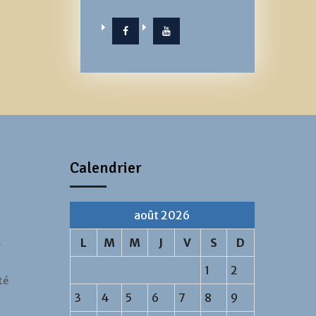
Facebook
YouTube
Calendrier
août 2026
…
L
M
M
J
V
S
D
1
2
té
3
4
5
6
7
8
9