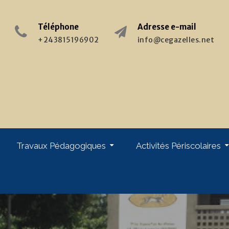
Téléphone
Adresse e-mail
+243815196902
info@cegazelles.net
Travaux Pédagogiques
Activités Périscolaires
giques
Stages & Formations : Enseignants
Stages & Pratiques : Elèves
Week-End Au Monastère
Chorale « Les Gazelles »