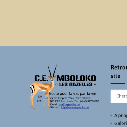
Retrou
site
Search
for:
A pro
Galer