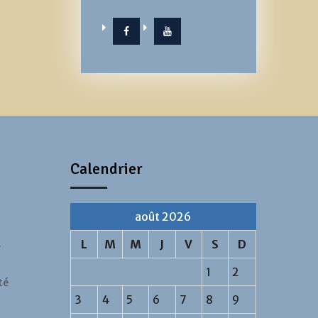
Facebook
YouTube
Calendrier
août 2026
…
L
M
M
J
V
S
D
1
2
té
3
4
5
6
7
8
9