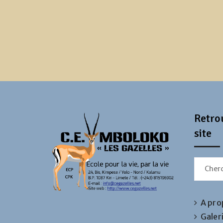
Retrou
site
Search
for:
A pro
Galer