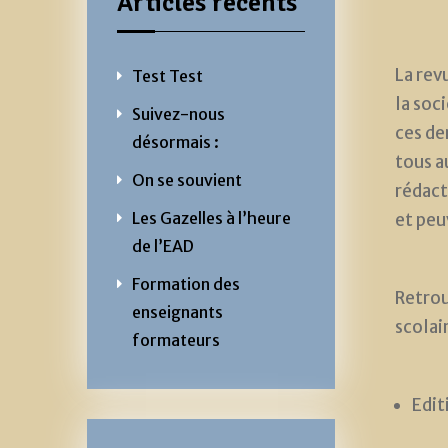
Articles récents
La rev
Test Test
la soci
Suivez-nous
ces de
désormais :
tous au
On se souvient
rédact
Les Gazelles à l’heure
et peu
de l’EAD
Formation des
Retrou
enseignants
scolai
formateurs
Edit