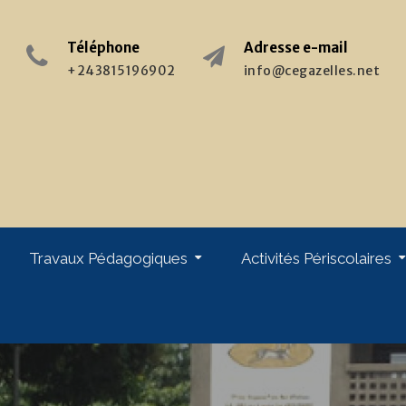
Téléphone
Adresse e-mail
+243815196902
info@cegazelles.net
Travaux Pédagogiques
Activités Périscolaires
giques
Stages & Formations : Enseignants
Stages & Pratiques : Elèves
Week-End Au Monastère
Chorale « Les Gazelles »