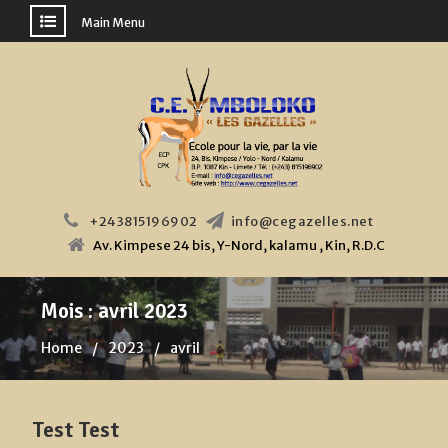
Main Menu
Skip
to
content
+243815196902
info@cegazelles.net
Av. Kimpese 24 bis, Y-Nord, kalamu , Kin, R.D.C
Mois :
avril 2023
Home
2023
avril
Test Test