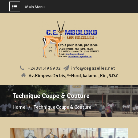
Main Menu
Skip
to
content
+243815196902
info@cegazelles.net
Av. Kimpese 24 bis, Y-Nord, kalamu , Kin, R.D.C
Technique Coupe & Couture
Home
Technique Coupe & Couture