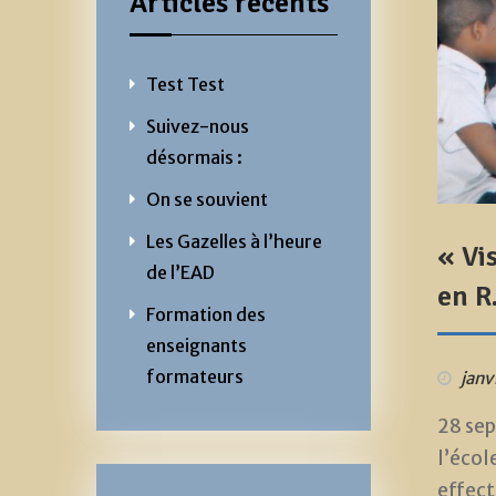
Articles récents
Test Test
Suivez-nous
désormais :
On se souvient
Les Gazelles à l’heure
« Vi
de l’EAD
en R
Formation des
enseignants
formateurs
janv
28 sep
l’écol
effect