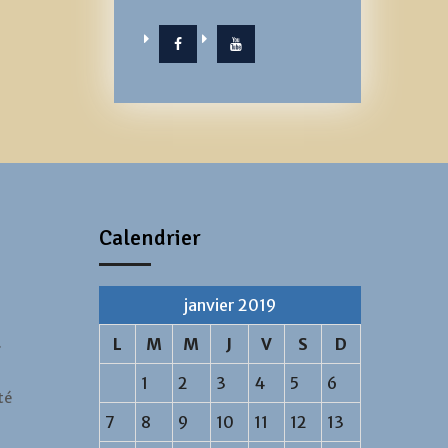
Facebook
YouTube
Calendrier
janvier 2019
…
L
M
M
J
V
S
D
1
2
3
4
5
6
té
7
8
9
10
11
12
13