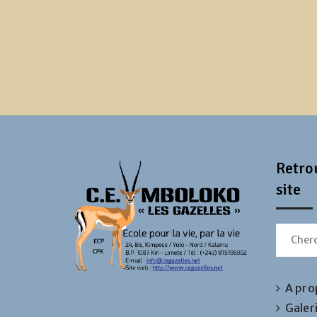
Retrou
site
Search
for:
A pro
Galer