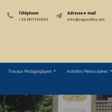
Téléphone
Adresse e-mail
+243815196902
info@cegazelles.net
Travaux Pédagogiques
Activités Périscolaires
giques
Stages & Formations : Enseignants
Stages & Pratiques : Elèves
Week-End Au Monastère
Chorale « Les Gazelles »